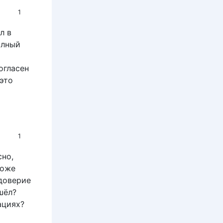
1
л в
олный
огласен
это
1
сно,
тоже
 доверие
шёл?
ациях?