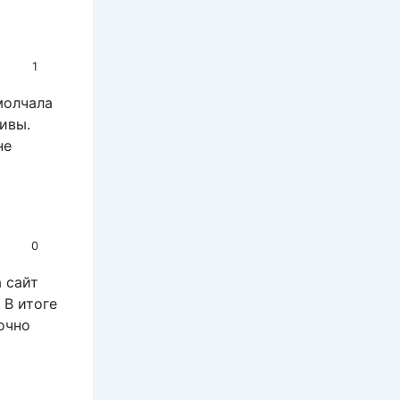
1
молчала
ивы.
не
0
 сайт
 В итоге
очно