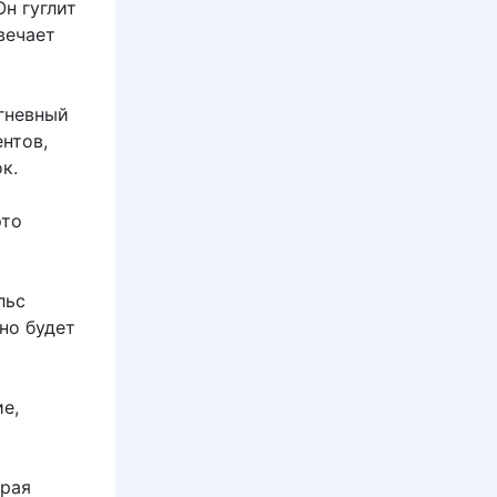
Он гуглит
вечает
 гневный
нтов,
к.
это
льс
но будет
е,
орая