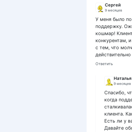
Сергей
9 месяцев
У меня было по
поддержку. Ожи
кошмар! Клиент 
конкурентам, и
с тем, что мол
действительно k
Ответить
Наталья
9 месяцев
Спасибо, ч
когда подд
сталкивала
клиента. Ка
Есть ли у 
Давайте обс