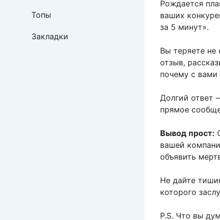
Рождается план
Топы
ваших конкуре
за 5 минут».
Закладки
Вы теряете не 
отзыв, рассказ
почему с вами 
Долгий ответ —
прямое сообщен
Вывод прост:
С
вашей компани
объявить мерт
Не дайте тиши
которого засл
P.S. Что вы д