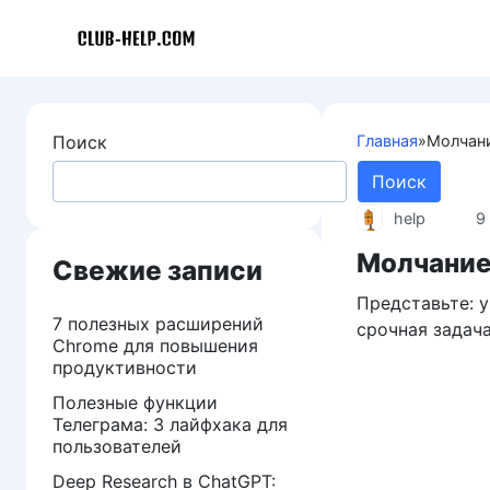
Перейти
к
контенту
Поиск
Главная
»
Молчани
Поиск
help
9
Молчание 
Свежие записи
Представьте: у
7 полезных расширений
срочная задача
Chrome для повышения
продуктивности
Полезные функции
Телеграма: 3 лайфхака для
пользователей
Deep Research в ChatGPT: