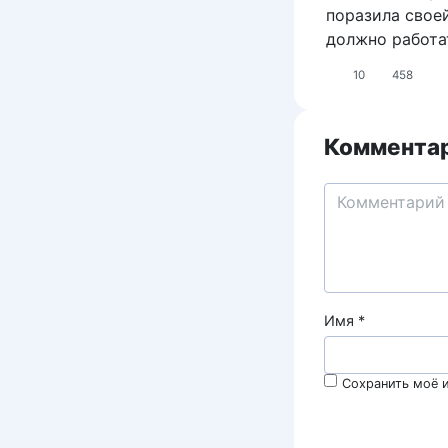
поразила свое
должно работат
10
458
Комментар
Имя
*
Сохранить моё и