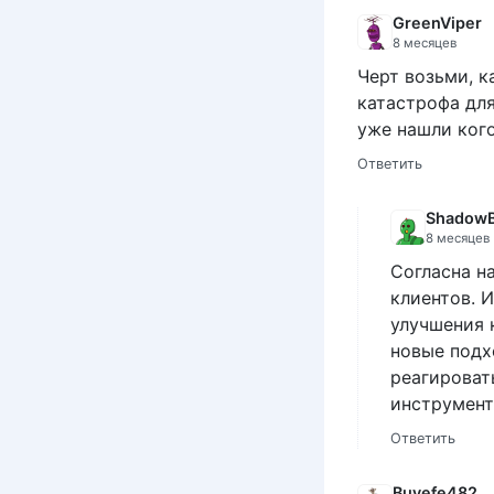
GreenViper
8 месяцев
Черт возьми, к
катастрофа для
уже нашли кого
Ответить
ShadowB
8 месяцев
Согласна н
клиентов. 
улучшения 
новые подх
реагироват
инструмент
Ответить
Buvefe482