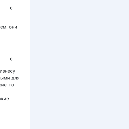
0
аем, они
0
изнесу
ными для
кие-то
акие