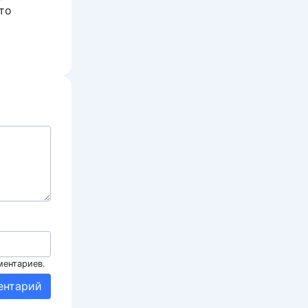
то
ментариев.