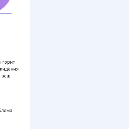
и горит
ожидания
о ваш
блема.