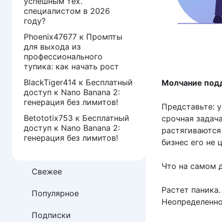
успешным тех.
специалистом в 2026
году?
Phoenix47677
к
Промпты
для выхода из
профессионального
тупика: как начать рост
BlackTiger414
к
Бесплатный
Молчание подд
доступ к Nano Banana 2:
генерация без лимитов!
Представьте: у
Betototix753
к
Бесплатный
срочная задач
доступ к Nano Banana 2:
растягиваются
генерация без лимитов!
бизнес его не ц
Что на самом 
Свежее
Растет паника.
Популярное
Неопределенно
Подписки