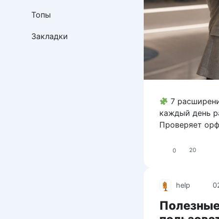
Топы
Закладки
7 расширени
каждый день ра
Проверяет орф
0
20
help
0
Полезные