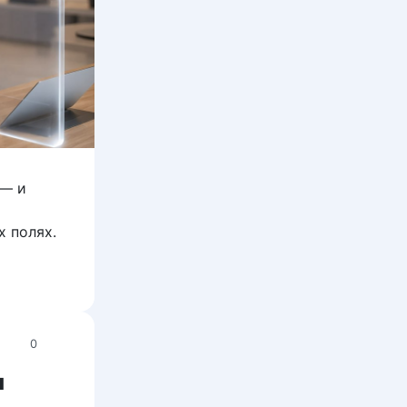
 — и
 полях.
0
я