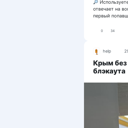
Используете
отвечает на во
первый попавш
0
34
help
2
Крым без 
блэкаута