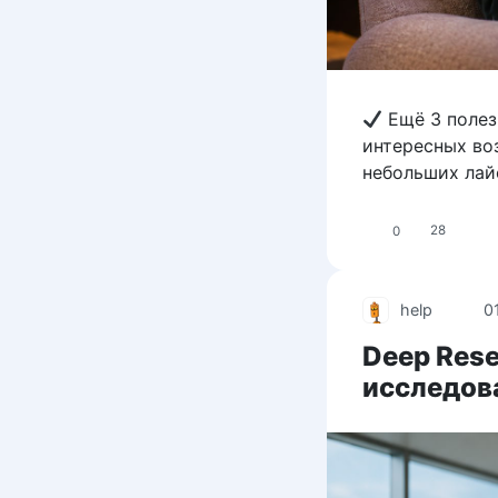
Ещё 3 полез
интересных во
небольших лай
0
28
help
0
Deep Rese
исследов