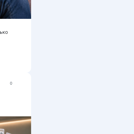
лько
0