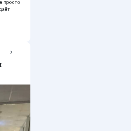
е просто
даёт
0
х