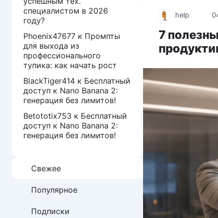
успешным тех.
специалистом в 2026
help
0
году?
7 полезн
Phoenix47677
к
Промпты
для выхода из
продукти
профессионального
тупика: как начать рост
BlackTiger414
к
Бесплатный
доступ к Nano Banana 2:
генерация без лимитов!
Betototix753
к
Бесплатный
доступ к Nano Banana 2:
генерация без лимитов!
Свежее
Популярное
Подписки