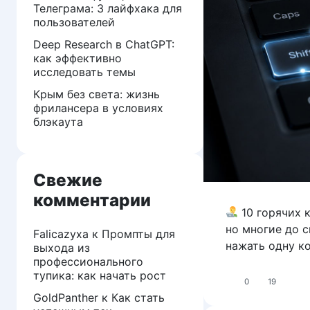
Телеграма: 3 лайфхака для
пользователей
Deep Research в ChatGPT:
как эффективно
исследовать темы
Крым без света: жизнь
фрилансера в условиях
блэкаута
Свежие
комментарии
10 горячих 
но многие до 
Falicazyxa
к
Промпты для
нажать одну к
выхода из
профессионального
тупика: как начать рост
0
19
GoldPanther
к
Как стать