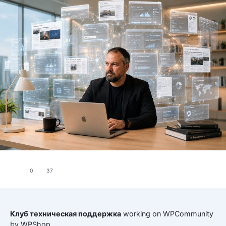
0
37
Клуб техническая поддержка
working on WPCommunity
by
WPShop
.