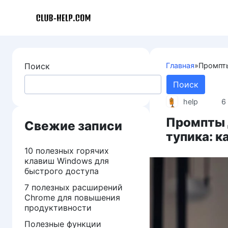
Перейти
к
контенту
Поиск
Главная
»
Промпты
Поиск
help
6
Промпты 
Свежие записи
тупика: к
10 полезных горячих
клавиш Windows для
быстрого доступа
7 полезных расширений
Chrome для повышения
продуктивности
Полезные функции