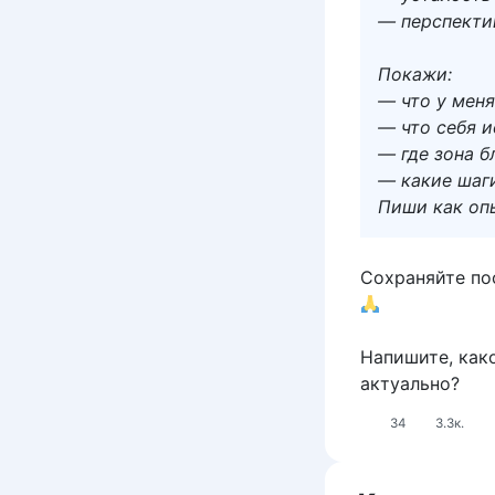
— перспекти
Покажи:
— что у меня
— что себя 
— где зона 
— какие шаги
Пиши как оп
Сохраняйте по
Напишите, как
актуально?
34
3.3к.