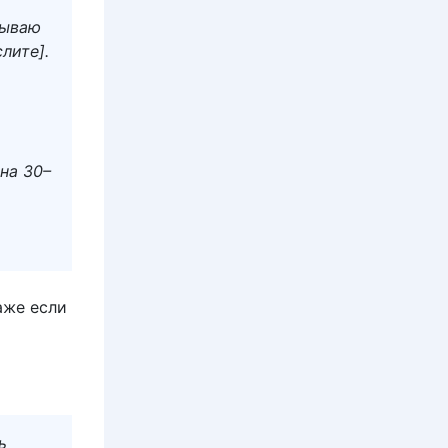
тываю
лите].
на 30–
аже если
ь