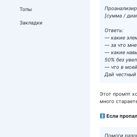
Проанализир
Топы
[сумма / диа
Закладки
Ответь:
— какие эле
— за что мне
— какие навы
50% без уве
— что в мое
Дай честный
Этот промпт х
много стараете
Если пропал
Помоги разоб