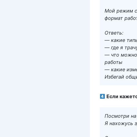
Мой режим се
формат рабо
Ответь:
— какие тип
— где я трач
— что можно 
работы
— какие изм
Избегай общи
Если кажетс
Посмотри на
Я нахожусь з