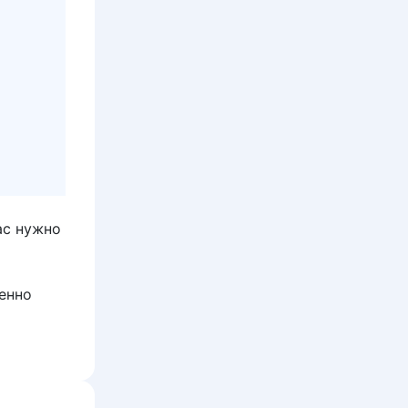
ас нужно
енно