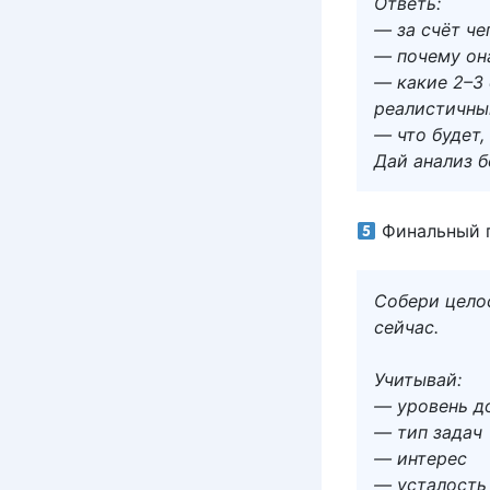
Ответь:
— за счёт че
— почему он
— какие 2–3 
реалистичн
— что будет,
Дай анализ б
Финальный п
Собери цело
сейчас.
Учитывай:
— уровень д
— тип задач
— интерес
— усталость