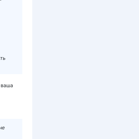
уть
 ваша
не