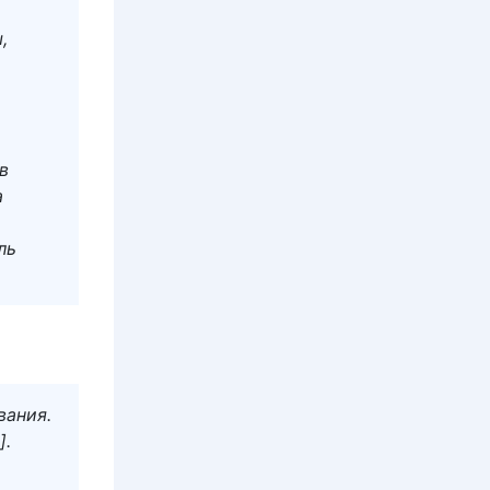
,
в
а
ль
вания.
].