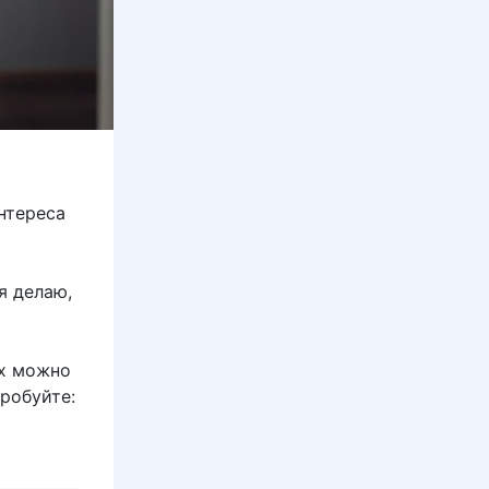
нтереса
я делаю,
Их можно
пробуйте: