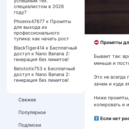
успешным тех.
специалистом в 2026
году?
Phoenix47677
к
Промпты
для выхода из
профессионального
тупика: как начать рост
Промпты для
BlackTiger414
к
Бесплатный
доступ к Nano Banana 2:
Бывает так: вр
генерация без лимитов!
меньше и пост
Betototix753
к
Бесплатный
доступ к Nano Banana 2:
Это не всегда 
генерация без лимитов!
зачем и куда э
Ниже промпты,
Свежее
копировать и и
Популярное
Если нет рос
Подписки