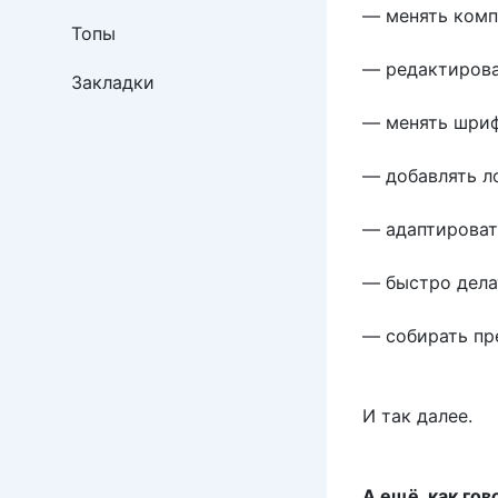
— менять ком
Топы
— редактирова
Закладки
— менять шри
— добавлять л
— адаптироват
— быстро дела
— собирать пр
И так далее.
А ещё, как го