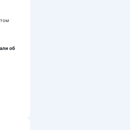
отом
али об