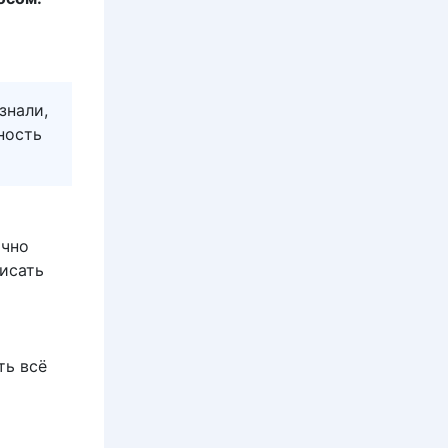
знали,
ность
ычно
писать
ть всё