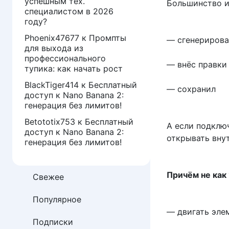
успешным тех.
Большинство и
специалистом в 2026
году?
Phoenix47677
к
Промпты
— сгенерирова
для выхода из
профессионального
— внёс правки
тупика: как начать рост
BlackTiger414
к
Бесплатный
— сохранил
доступ к Nano Banana 2:
генерация без лимитов!
Betototix753
к
Бесплатный
А если подклю
доступ к Nano Banana 2:
открывать вну
генерация без лимитов!
Причём не как
Свежее
Популярное
— двигать эле
Подписки