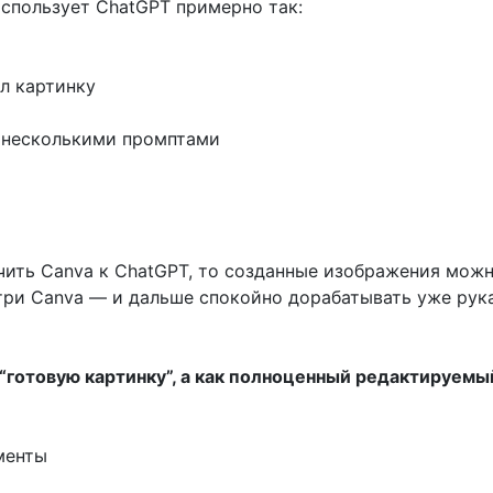
спользует ChatGPT примерно так:
л картинку
 несколькими промптами
чить Canva к ChatGPT, то созданные изображения мож
три Canva — и дальше спокойно дорабатывать уже рук
 “готовую картинку”, а как полноценный редактируемы
менты