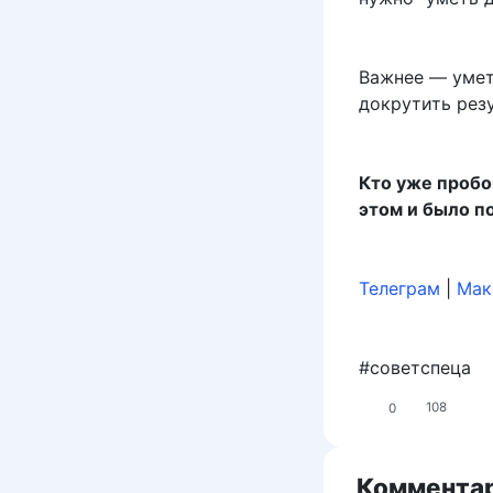
Важнее — умет
докрутить резу
Кто уже пробо
этом и было п
Телеграм
|
Maк
#советспеца
0
108
Комментар