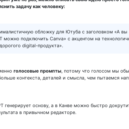
снить задачу как человеку:
ималистичную обложку для Ютуба с заголовком «А вы 
PT можно подключить Canva» с акцентом на технологич
орогого digital-продукта».
менно
голосовые промпты
, потому что голосом мы об
больше контекста, деталей и смысла, чем пытаемся на
T генерирует основу, а в Канве можно быстро докрути
зультата в привычном редакторе.