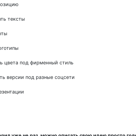
позицию
ть тексты
фты
оготипы
ь цвета под фирменный стиль
ть версии под разные соцсети
езентации
ворил уже не раз, можно описать свою идею просто гол