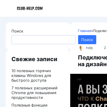
Перейти
к
контенту
Поиск
Главная
»
Подключ
Поиск
help
2
Подключе
Свежие записи
на дизайн
10 полезных горячих
клавиш Windows для
быстрого доступа
7 полезных расширений
Chrome для повышения
продуктивности
Полезные функции