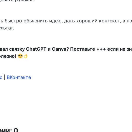
ь быстро объяснить идею, дать хороший контекст, а п
льтат.
вал связку ChatGPT и Canva? Поставьте +++ если не зн
олезно!
с
|
ВКонтакте
ии: 0