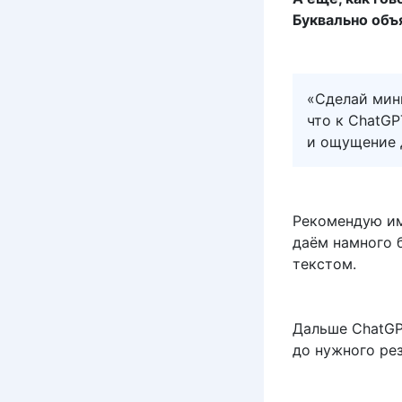
Буквально объя
«Сделай мин
что к ChatG
и ощущение д
Рекомендую и
даём намного 
текстом.
Дальше ChatGP
до нужного ре