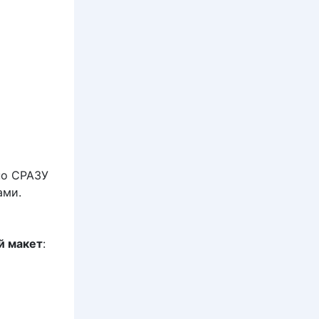
но СРАЗУ
ами.
й макет
: