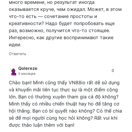
много времени, но результат иногда
оказывается круче, чем ожидал. Может, в этом
что-то есть — сочетание простоты и
креативности? Надо будет попробовать еще
раз, возможно, получится что-то стоящее.
Интересно, как другие воспринимают такие
идеи.
Ответить
Qolereze
0
5 месяцев
Chào bạn! Mình cũng thấy VN88io rất dễ sử dụng
và khuyến mãi liên tục thực sự là một điểm cộng
lớn. Bạn có thường xuyên tham gia cá độ không?
Mình thấy có nhiều chiến thuật hay ho để tăng cơ
hội thắng. Bạn có bí quyết nào không? Có thể chia
sẻ để mọi người cùng học hỏi không? Rất vui khi
được thảo luận thêm với bạn!