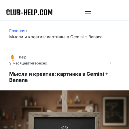
Перейти
к
контенту
Главная
»
Мысли и креатив: картинка в Gemini + Banana
help
9 месяцев
Интересно
0
Мысли и креатив: картинка в Gemini +
Banana