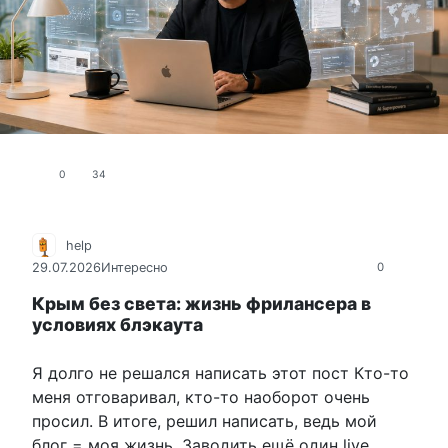
0
34
help
29.07.2026
Интересно
0
Крым без света: жизнь фрилансера в
условиях блэкаута
Я долго не решался написать этот пост Кто-то
меня отговаривал, кто-то наоборот очень
просил. В итоге, решил написать, ведь мой
блог = моя жизнь. Заводить ещё один live