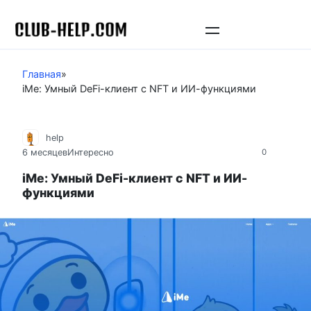
Перейти
к
контенту
Главная
»
iMe: Умный DeFi-клиент с NFT и ИИ-функциями
help
6 месяцев
Интересно
0
iMe: Умный DeFi-клиент с NFT и ИИ-
функциями