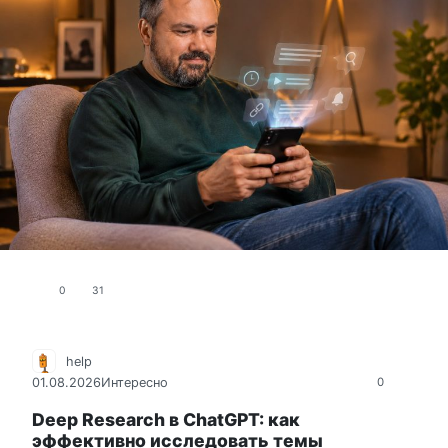
0
31
help
01.08.2026
Интересно
0
Deep Research в ChatGPT: как
эффективно исследовать темы