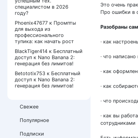
успешным тех.
Это очень прак
специалистом в 2026
Про ошибки в 
году?
Phoenix47677
к
Промпты
Разобраны сам
для выхода из
профессионального
тупика: как начать рост
· как настроен
BlackTiger414
к
Бесплатный
· что написано
доступ к Nano Banana 2:
генерация без лимитов!
· как оформле
Betototix753
к
Бесплатный
доступ к Nano Banana 2:
генерация без лимитов!
· как собираю
· что происход
Свежее
· как вы работ
Популярное
сотрудниками
Подписки
Есть информац