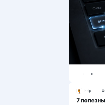
0
11
help
0
7 полезн