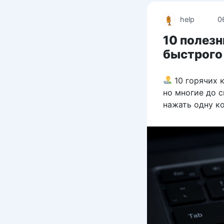
help
0
10 полез
быстрого
10 горячих 
но многие до 
нажать одну к