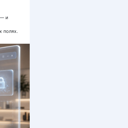
 — и
 полях.