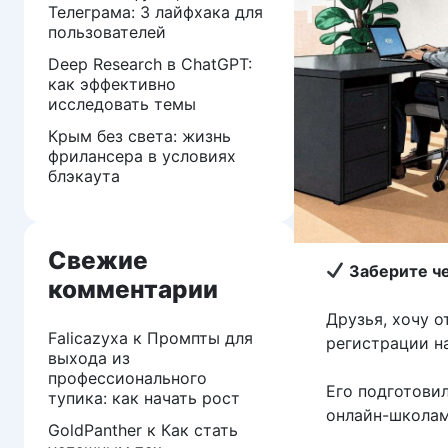
Телеграма: 3 лайфхака для
пользователей
Deep Research в ChatGPT:
как эффективно
исследовать темы
Крым без света: жизнь
фрилансера в условиях
блэкаута
Свежие
Заберите че
комментарии
Друзья, хочу о
Falicazyxa
к
Промпты для
регистрации н
выхода из
профессионального
Его подготови
тупика: как начать рост
онлайн-школам
GoldPanther
к
Как стать