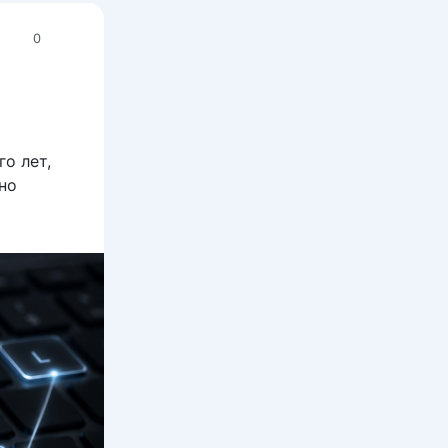
0
о лет,
но