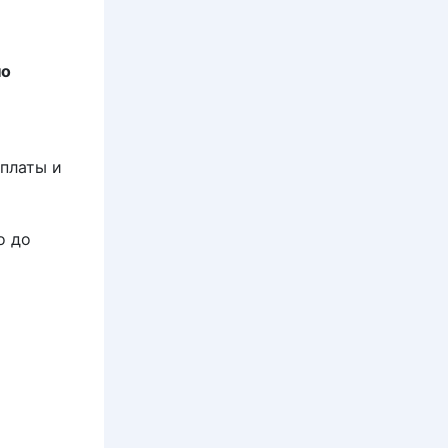
но
оплаты и
о до