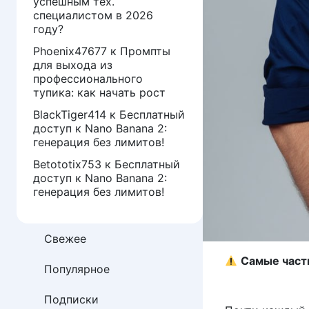
успешным тех.
специалистом в 2026
году?
Phoenix47677
к
Промпты
для выхода из
профессионального
тупика: как начать рост
BlackTiger414
к
Бесплатный
доступ к Nano Banana 2:
генерация без лимитов!
Betototix753
к
Бесплатный
доступ к Nano Banana 2:
генерация без лимитов!
Свежее
Самые час
Популярное
Подписки