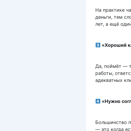
На практике ч
деньги, тем сл
лет, а ещё од
«Хороший кл
Да, поймёт — 
работы, ответс
адекватных кл
«Нужно согл
Большинство п
— это когда ес