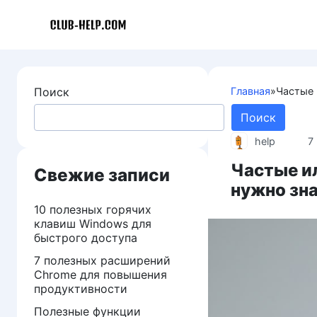
Перейти
к
контенту
Поиск
Главная
»
Частые 
Поиск
help
7
Частые и
Свежие записи
нужно зн
10 полезных горячих
клавиш Windows для
быстрого доступа
7 полезных расширений
Chrome для повышения
продуктивности
Полезные функции